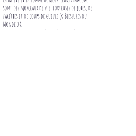
sont des morceaux de vie, porteuses de joies, de
facéties et de coups de gueule (« Blessures du
Monde »).
On y retrouve leur goût de l’errance («
Itinérance »), la dérision, l’émotion des
instants suspendus et l’amour en partant qui
permet de grandir (« Les Grands Horizons »).
Nostalgique mais jamais triste comme dans «
Les Bonbons » le premier titre mis en ligne, un
tango.
Un quatuor multi instrumentiste et
polyphonique. Des voix de femmes singulières
qui ne se laissent pas enfermer dans un style «
Je suis poulette et pas pintade, je ne supporte
pas les cages… » (extrait de la chanson «
Bouillon de Volaille »)